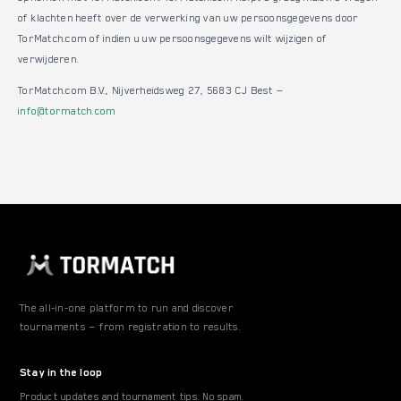
of klachten heeft over de verwerking van uw persoonsgegevens door
TorMatch.com of indien u uw persoonsgegevens wilt wijzigen of
verwijderen.
TorMatch.com B.V., Nijverheidsweg 27, 5683 CJ Best —
info@tormatch.com
The all-in-one platform to run and discover
tournaments — from registration to results.
Stay in the loop
Product updates and tournament tips. No spam.