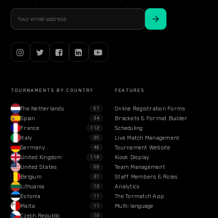
TOURNAMENTS BY COUNTRY
FEATURES
The Netherlands
Online Registration Forms
51
Spain
Brackets & Format Builder
34
France
Scheduling
112
Italy
Live Match Management
25
Germany
Tournament Website
46
United Kingdom
Kiosk Display
118
United States
Team Management
56
Belgium
Staff Members & Roles
21
Lithuania
Analytics
12
Estonia
The Tormatch App
11
Malta
Multi-language
11
Czech Republic
10