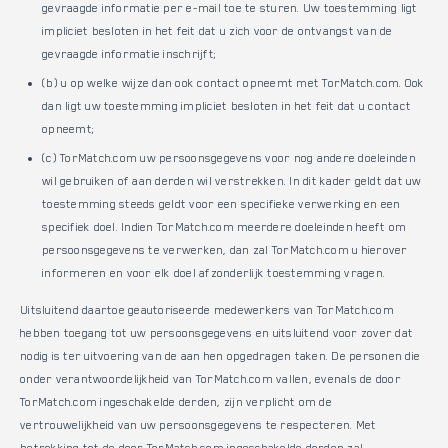
gevraagde informatie per e-mail toe te sturen. Uw toestemming ligt
impliciet besloten in het feit dat u zich voor de ontvangst van de
gevraagde informatie inschrijft;
(b) u op welke wijze dan ook contact opneemt met TorMatch.com. Ook
dan ligt uw toestemming impliciet besloten in het feit dat u contact
opneemt;
(c) TorMatch.com uw persoonsgegevens voor nog andere doeleinden
wil gebruiken of aan derden wil verstrekken. In dit kader geldt dat uw
toestemming steeds geldt voor een specifieke verwerking en een
specifiek doel. Indien TorMatch.com meerdere doeleinden heeft om
persoonsgegevens te verwerken, dan zal TorMatch.com u hierover
informeren en voor elk doel afzonderlijk toestemming vragen.
Uitsluitend daartoe geautoriseerde medewerkers van TorMatch.com
hebben toegang tot uw persoonsgegevens en uitsluitend voor zover dat
nodig is ter uitvoering van de aan hen opgedragen taken. De personen die
onder verantwoordelijkheid van TorMatch.com vallen, evenals de door
TorMatch.com ingeschakelde derden, zijn verplicht om de
vertrouwelijkheid van uw persoonsgegevens te respecteren. Met