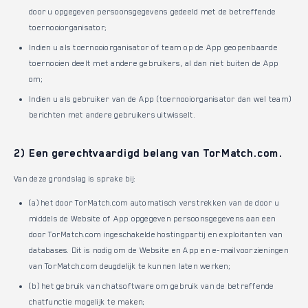
door u opgegeven persoonsgegevens gedeeld met de betreffende
toernooiorganisator;
Indien u als toernooiorganisator of team op de App geopenbaarde
toernooien deelt met andere gebruikers, al dan niet buiten de App
om;
Indien u als gebruiker van de App (toernooiorganisator dan wel team)
berichten met andere gebruikers uitwisselt.
2) Een gerechtvaardigd belang van TorMatch.com.
Van deze grondslag is sprake bij:
(a) het door TorMatch.com automatisch verstrekken van de door u
middels de Website of App opgegeven persoonsgegevens aan een
door TorMatch.com ingeschakelde hostingpartij en exploitanten van
databases. Dit is nodig om de Website en App en e-mailvoorzieningen
van TorMatch.com deugdelijk te kunnen laten werken;
(b) het gebruik van chatsoftware om gebruik van de betreffende
chatfunctie mogelijk te maken;