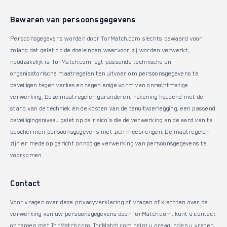
Bewaren van persoonsgegevens
Persoonsgegevens worden door TorMatch.com slechts bewaard voor
zolang dat gelet op de doeleinden waarvoor zij worden verwerkt,
noodzakelijk is. TorMatch.com legt passende technische en
organisatorische maatregelen ten uitvoer om persoonsgegevens te
beveiligen tegen verlies en tegen enige vorm van onrechtmatige
verwerking. Deze maatregelen garanderen, rekening houdend met de
stand van de techniek en de kosten van de tenuitvoerlegging, een passend
beveiligingsniveau gelet op de risico's die de verwerking en de aard van te
beschermen persoonsgegevens met zich meebrengen. De maatregelen
zijn er mede op gericht onnodige verwerking van persoonsgegevens te
voorkomen.
Contact
Voor vragen over deze privacyverklaring of vragen of klachten over de
verwerking van uw persoonsgegevens door TorMatch.com, kunt u contact
opnemen met TorMatch.com. TorMatch.com helpt u graag indien u vragen