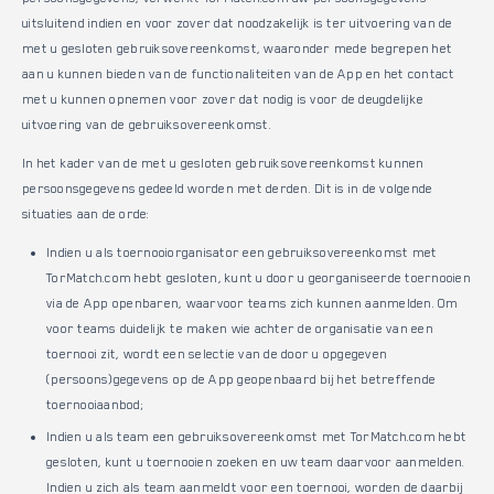
uitsluitend indien en voor zover dat noodzakelijk is ter uitvoering van de
met u gesloten gebruiksovereenkomst, waaronder mede begrepen het
aan u kunnen bieden van de functionaliteiten van de App en het contact
met u kunnen opnemen voor zover dat nodig is voor de deugdelijke
uitvoering van de gebruiksovereenkomst.
In het kader van de met u gesloten gebruiksovereenkomst kunnen
persoonsgegevens gedeeld worden met derden. Dit is in de volgende
situaties aan de orde:
Indien u als toernooiorganisator een gebruiksovereenkomst met
TorMatch.com hebt gesloten, kunt u door u georganiseerde toernooien
via de App openbaren, waarvoor teams zich kunnen aanmelden. Om
voor teams duidelijk te maken wie achter de organisatie van een
toernooi zit, wordt een selectie van de door u opgegeven
(persoons)gegevens op de App geopenbaard bij het betreffende
toernooiaanbod;
Indien u als team een gebruiksovereenkomst met TorMatch.com hebt
gesloten, kunt u toernooien zoeken en uw team daarvoor aanmelden.
Indien u zich als team aanmeldt voor een toernooi, worden de daarbij