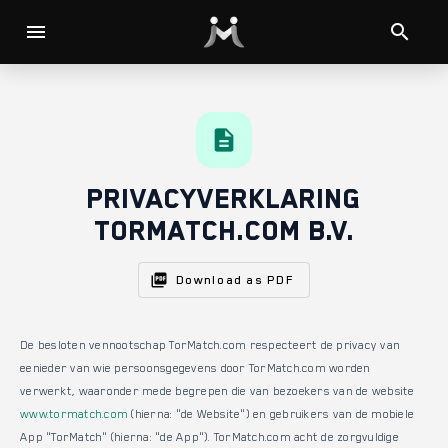
menu
search
description
Privacyverklaring
TorMatch.com B.V.
picture_as_pdf
Download as PDF
De besloten vennootschap TorMatch.com respecteert de privacy van
eenieder van wie persoonsgegevens door TorMatch.com worden
verwerkt, waaronder mede begrepen die van bezoekers van de website
www.tormatch.com
(hierna: "de Website") en gebruikers van de mobiele
App "TorMatch" (hierna: "de App"). TorMatch.com acht de zorgvuldige