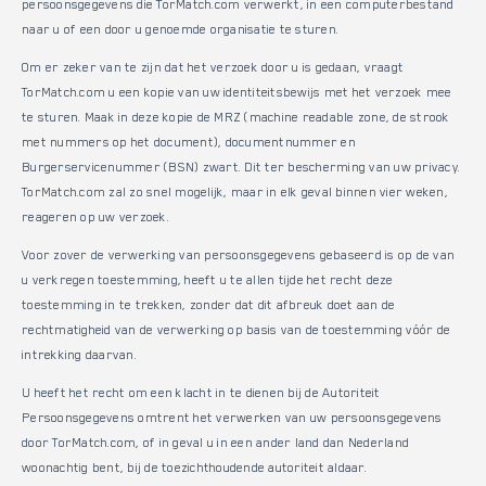
persoonsgegevens die TorMatch.com verwerkt, in een computerbestand
naar u of een door u genoemde organisatie te sturen.
Om er zeker van te zijn dat het verzoek door u is gedaan, vraagt
TorMatch.com u een kopie van uw identiteitsbewijs met het verzoek mee
te sturen. Maak in deze kopie de MRZ (machine readable zone, de strook
met nummers op het document), documentnummer en
Burgerservicenummer (BSN) zwart. Dit ter bescherming van uw privacy.
TorMatch.com zal zo snel mogelijk, maar in elk geval binnen vier weken,
reageren op uw verzoek.
Voor zover de verwerking van persoonsgegevens gebaseerd is op de van
u verkregen toestemming, heeft u te allen tijde het recht deze
toestemming in te trekken, zonder dat dit afbreuk doet aan de
rechtmatigheid van de verwerking op basis van de toestemming vóór de
intrekking daarvan.
U heeft het recht om een klacht in te dienen bij de Autoriteit
Persoonsgegevens omtrent het verwerken van uw persoonsgegevens
door TorMatch.com, of in geval u in een ander land dan Nederland
woonachtig bent, bij de toezichthoudende autoriteit aldaar.