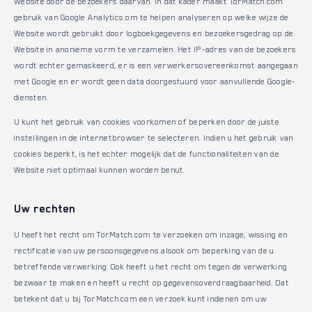
Website door de bezoekers daarvan. In dat kader maakt TorMatch.com
gebruik van Google Analytics om te helpen analyseren op welke wijze de
Website wordt gebruikt door logboekgegevens en bezoekersgedrag op de
Website in anonieme vorm te verzamelen. Het IP-adres van de bezoekers
wordt echter gemaskeerd, er is een verwerkersovereenkomst aangegaan
met Google en er wordt geen data doorgestuurd voor aanvullende Google-
diensten.
U kunt het gebruik van cookies voorkomen of beperken door de juiste
instellingen in de internetbrowser te selecteren. Indien u het gebruik van
cookies beperkt, is het echter mogelijk dat de functionaliteiten van de
Website niet optimaal kunnen worden benut.
Uw rechten
U heeft het recht om TorMatch.com te verzoeken om inzage, wissing en
rectificatie van uw persoonsgegevens alsook om beperking van de u
betreffende verwerking. Ook heeft u het recht om tegen de verwerking
bezwaar te maken en heeft u recht op gegevensoverdraagbaarheid. Dat
betekent dat u bij TorMatch.com een verzoek kunt indienen om uw